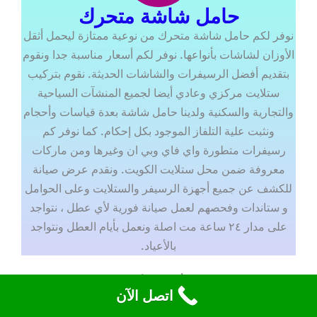
حامل شاشة متحرك
نوفر لكم حامل شاشة متحرك من نوعية ممتازة ليحمل أثقل
الأوزان لشاشات بأنواعها. نوفر لكم أسعار مناسبة جدا ونقوم
بتقديم أفضل الرسيفرات والشاشات الحديثة. نقوم بتركيب
ستلايت مركزي وعادي أيضا لجميع المنشآت السياحية
والتجارية والسكنية ولدينا حامل شاشة بعدة قياسات وأحجام
ونثبت علية التلفاز الموجود بكل إحكام. كما نوفر كم
رسيفرات متطورة واي فاي وبي ان وغيرها ومن ماركات
معروفة ضمن محل ستلايت الكويت. ونقدم عرض صيانة
للكشف عن جميع أجهزة الرسيفر والستلايت وعلى الحوامل
و ستاندات وفحصهم لعمل صيانة فورية لأي عطل ، نتواجد
على مدار ٢٤ ساعة مت اصلة ونعمل بأيام العطل ونتواجد
بالأعياد.
فني رسيفر
اتصل الآن
يقوم فني ستلايت بتركيب ستلايت حديث ومن جميع الأنواع