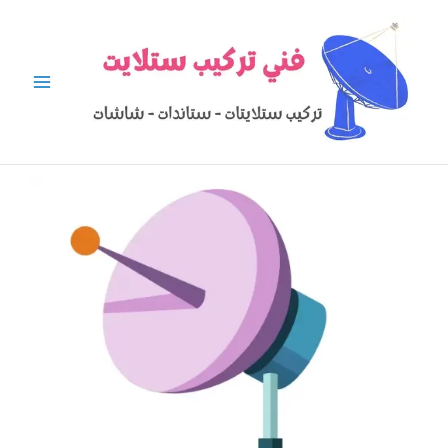
خطي
لى
لمحتوى