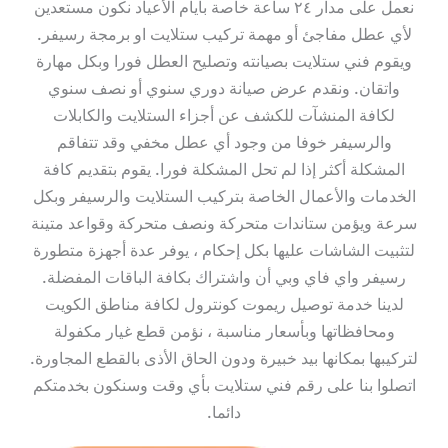
نعمل على مدار ٢٤ ساعة خاصة بأيام الأعياد نكون مستعدين
لأي عطل مفاجئ أو مهمة تركيب ستلايت او برمجة رسيفر.
ويقوم فني ستلايت بصيانته وتصليح العطل فورا وبكل مهارة
واتقان. ونقدم عرض صيانة دوري سنوي أو نصف سنوي
لكافة المنشآت للكشف عن أجزاء الستلايت والكابلات
والرسيفر خوفا من وجود أي عطل مخفي وقد تتفاقم
المشكلة أكثر إذا لم تحل المشكلة فورا. يقوم بتقديم كافة
الخدمات والأعمال الخاصة بتركيب الستلايت والرسيفر وبكل
سرعة ويؤمن ستاندات متحركة ونصف متحركة وقواعد متينة
لتثبيت الشاشات عليها بكل إحكام ، يوفر عدة أجهزة متطورة
رسيفر واي فاي وبي أن واشتراك بكافة الباقات المفضلة.
لدينا خدمة توصيل ريموت كونترول لكافة مناطق الكويت
ومحافظاتها وبأسعار مناسبة ، نؤمن قطع غيار مكفولة
لتركيبها بمكانها بيد خبيرة ودون الحاق الأذى بالقطع المجاورة.
اتصلوا بنا على رقم فني ستلايت بأي وقت وسنكون بخدمتكم
دائما.