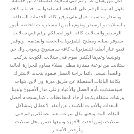
لكل من يسأل عن رقم فني ستلايت للاستفادة من خدماته
نقول له ثبتنا الرقم على الصفحة لتستفيدوا من خدماتنا كافة
وبأسعار مناسبة. نعمل على توفير كافة الخدمات المتعلقة
بالستلايت والرسيفر ونقوم بتأمين المستلزمات الخاصة بأمور
الرسيفر والستلايت كافة. فور اتصالكم برقم فني ستلايت
سنوفر صيانة وتصليح التلفزيونات الحديثة والقديمة ، وتوفير
قطع غيار أصلية للتلفزيونات كافة سامسونج وسوني وال جي
وتوشيبا وغيرها الكثير. يقوم فني ستلايت الكويت بتركيب
ستلايت من نوعية ممتازة مطلي بطلاء مقاوم للحرارة العالية
والصدأ ،نسعى دائما لراحة العميل فنقوم بتجديد الاشتراك
بكافة الباقات المفضلة عن طريق ميزة اون لاين. يتواجد
فنيةستلايت بأيام العطل والأعياد وعلى مدار الأسبوع ولدينا
ورشات متنقلة بكافة أرجاء المحافظات ، كما يستخدم أفضل
المعدات والأدوات للكشف عن أعقد الأعطال ومشاكل
التقاط البث ونحلها بكل سرعة. عند اتصالكم برقم فني
ستلايت نؤمن أحدث الأجهزة ونبيعها ضمن محل ستلايت
وبأرخص الأسعار.