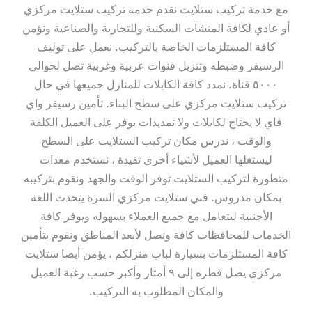
مع خدمة تركيب ستلايت نقدم خدمة تركيب ستلايت مركزي
أو عادي لكافة المنشآت السكنية وللتجارية والصناعية ونؤمن
كافة المستلزمات الخاصة بالتركيب. نعمل على توليف
الرسيفر وضبطه وتنزيل قنوات عربية وغربية تصل لحوالي
٥٠٠٠ قناة. نمدد كافة الكابلات للمنازل جميعها في حال
تركيب ستلايت مركزي على سطح البناء. تأمين رسيفر واي
فاي لا يحتاج لكابلات ولا تمديدات يوفر على العميل الكلفة
والوقت ، ندرس مكان تركيب الستلايت على السطح
ليستغلها العميل لأشياء أخرى تفيدة ، نستخدم معدات
متطورة لتركيب الستلايت توفر الوقت والجهد ونقوم بتركيبه
بمكان مدروس. فني ستلايت مركزي السرة يتحدث اللغة
الأجنبية ليتعامل مع جميع العملاء بسهوله ويوفر كافة
الخدمات للمحافظات كافة ونصل لأبعد المناطق ونقوم بتأمين
كافة المستلزمات بسيارة لباب منزلكم ، يؤمن أيضا ستلايت
مركزي يصل قطره إلى ٩ أمتار وأكبر حسب رغبة العميل
والمكان المطلوب به التركيب.