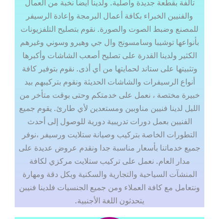
تالفة بقطعة جديدة وأصلية. ولدينا أيضا نخبة من العمال
والفنيين الخبراء بكافة أعمال البرمجة وإعادة الرسيفر
للمصنع وضبط الصوت والصورة. نقوم بتصليح التلفزيونات
بأنواعها توشيبا وسامسونج وال جي وهيرو وسوني وغيرهم
الكثير ولدينا القدرة على تصليح أصعب الشاشات وأكبرها
وتثبيتها على ستاند لحمايتها من أي أذى. نقوم بتوفير كافة
أنواع الرسيفرات والشاشات الحديثة ونقوم بتركيبهم بيد
خبيرة مختصة ، نعمل على خدمتكم وحتى بوقت متأخر من
الليل لدينا فنيين مناوبين ومستعدين لأي طارئ. يقوم جميع
الفنيين بعمل دورات تدريبية دورية للوصول إلى أحدث
التطورات الخاصة بتركيب وصيانة ستلايت ورسيفر ،نوفر
جميع خدماتنا بأسعار مناسبة جدا ونقدم عروض عديدة على
مدار العام. نعمل على تركيب ستلايت مركزي لكافة
المنشآت السياحية والتجارية والسكنية وبكل دقة ومهارة
ونتعامل مع كافة العملاء ومن جميع الجنسيات فلدينا فنيبن
يتحدثون اللغة الأجنبية.