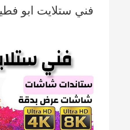
فني ستلايت ابو فطي
فني
ستلايت
ابو
فطيره
55557237
رسيفرات
مبارك
الكبير