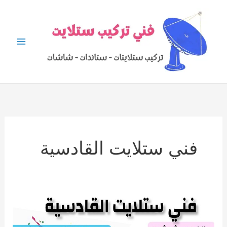
خطي
لى
لمحتوى
فني ستلايت القادسية
ارقام
فني