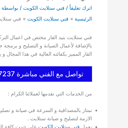
اترك تعليقاً
/
فني ستلايت الكويت
/ بواسطة
الرئيسية
فني ستلايت الكويت
فني ستلايت بنيد القار 7
فني ستلايت بنيد القار مختص في اعمال الترك
بالإضافة لأعمال الصيانة و التصليح و برمجة ج
القار المميز بكفائته العالية في هذا المجال
تواصل مع الفني مباشرة 55557237
من الخدمات التي نقدمها لعملائنا الكرام :
نمتاز بالمصداقية و السرعة في صيانة و تصليح 
الازمة لتصليح و صيانة ستلايت .
يعمل
فني ستلايت الكويت
على تثبيت كافة الت